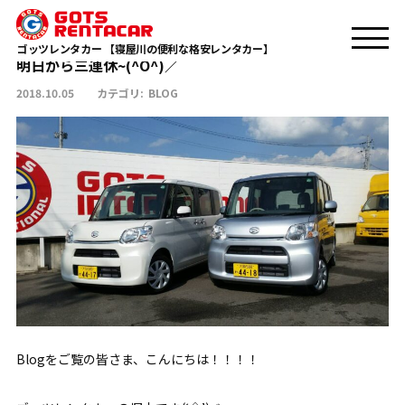
明日から三連休~(^O^)／
TOP
BLOG
ゴッツレンタカー 【寝屋川の便利な格安レンタカー】
明日から三連休~(^O^)／
2018.10.05
カテゴリ:
BLOG
Blogをご覧の皆さま、こんにちは！！！！