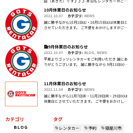
田（あきた）です♪♪♪ 本日もレンタカーのご利
用・ご予約、お問合せ、ご来店頂きまして、誠にあ
10月休業日のお知らせ
りがとうございます(.....
2022.10.07
カテゴリ:
NEWS
誠に勝手ながら10月1日㈯・10月15日㈯は休業日と
させていただきます。 ご不便をおかけしますがご理
解のほどお願い申し上げます。
🎑9月休業日のお知らせ
2022.10.07
カテゴリ:
BLOG
NEWS
平素よりゴッツレンタカーをご利用いただき 誠にあ
りがとうございます。 誠に勝手ながら 9月13日㈫・
17日㈯営業を臨時休業、 引き続き毎週日曜日を定休
日とさせていただ.....
11月休業日のお知らせ
2022.11.04
カテゴリ:
NEWS
誠に勝手ながら11月7日㈪・11月28日㈪・29日㈫は
休業日とさせていただきます。 ご不便をおかけしま
すがご理解のほどお願い申し上げます。
カテゴリ
タグ
BLOG
レンタカー
予約
寝屋川市