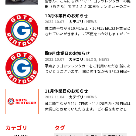
皆さん、こんにちわ(*^▽^*) ゴッツレンタカーの穐
田（あきた）です♪♪♪ 本日もレンタカーのご利
用・ご予約、お問合せ、ご来店頂きまして、誠にあ
10月休業日のお知らせ
りがとうございます(.....
2022.10.07
カテゴリ:
NEWS
誠に勝手ながら10月1日㈯・10月15日㈯は休業日と
させていただきます。 ご不便をおかけしますがご理
解のほどお願い申し上げます。
🎑9月休業日のお知らせ
2022.10.07
カテゴリ:
BLOG
NEWS
平素よりゴッツレンタカーをご利用いただき 誠にあ
りがとうございます。 誠に勝手ながら 9月13日㈫・
17日㈯営業を臨時休業、 引き続き毎週日曜日を定休
日とさせていただ.....
11月休業日のお知らせ
2022.11.04
カテゴリ:
NEWS
誠に勝手ながら11月7日㈪・11月28日㈪・29日㈫は
休業日とさせていただきます。 ご不便をおかけしま
すがご理解のほどお願い申し上げます。
カテゴリ
タグ
BLOG