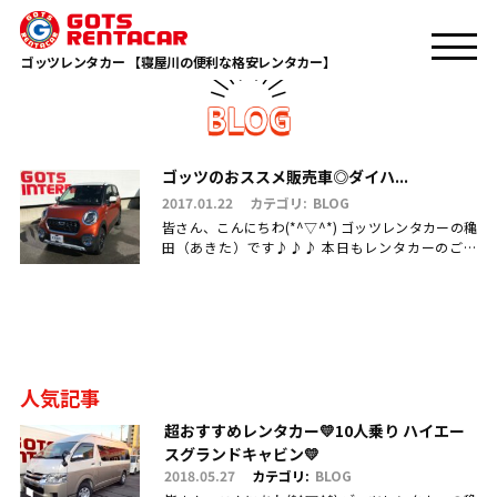
TOP
アクティバ
ゴッツレンタカー 【寝屋川の便利な格安レンタカー】
ゴッツのおススメ販売車◎ダイハ...
2017.01.22
カテゴリ:
BLOG
皆さん、こんにちわ(*^▽^*) ゴッツレンタカーの穐
田（あきた）です♪♪♪ 本日もレンタカーのご利
用・ご予約、お問合せ、ご来店頂きまして、誠にあ
りがとうございます(.....
人気記事
超おすすめレンタカー💛10人乗り ハイエー
スグランドキャビン💛
2018.05.27
カテゴリ:
BLOG