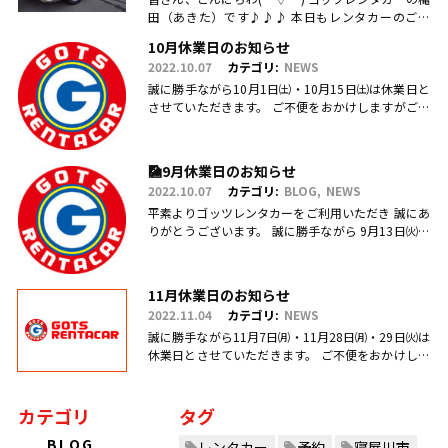
田（あきた）です♪♪♪ 本日もレンタカーのご利
用・ご予約、お問合せ、ご来店頂きまして、誠にあ
10月休業日のお知らせ
りがとうございます(.....
2022.10.07
カテゴリ:
NEWS
誠に勝手ながら10月1日㈯・10月15日㈯は休業日と
させていただきます。 ご不便をおかけしますがご理
解のほどお願い申し上げます。
🎑9月休業日のお知らせ
2022.10.07
カテゴリ:
BLOG
NEWS
平素よりゴッツレンタカーをご利用いただき 誠にあ
りがとうございます。 誠に勝手ながら 9月13日㈫・
17日㈯営業を臨時休業、 引き続き毎週日曜日を定休
日とさせていただ.....
11月休業日のお知らせ
2022.11.04
カテゴリ:
NEWS
誠に勝手ながら11月7日㈪・11月28日㈪・29日㈫は
休業日とさせていただきます。 ご不便をおかけしま
すがご理解のほどお願い申し上げます。
カテゴリ
タグ
BLOG
レンタカー
予約
寝屋川市