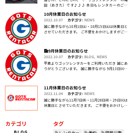
田（あきた）です♪♪♪ 本日もレンタカーのご利
用・ご予約、お問合せ、ご来店頂きまして、誠にあ
10月休業日のお知らせ
りがとうございます(.....
2022.10.07
カテゴリ:
NEWS
誠に勝手ながら10月1日㈯・10月15日㈯は休業日と
させていただきます。 ご不便をおかけしますがご理
解のほどお願い申し上げます。
🎑9月休業日のお知らせ
2022.10.07
カテゴリ:
BLOG
NEWS
平素よりゴッツレンタカーをご利用いただき 誠にあ
りがとうございます。 誠に勝手ながら 9月13日㈫・
17日㈯営業を臨時休業、 引き続き毎週日曜日を定休
日とさせていただ.....
11月休業日のお知らせ
2022.11.04
カテゴリ:
NEWS
誠に勝手ながら11月7日㈪・11月28日㈪・29日㈫は
休業日とさせていただきます。 ご不便をおかけしま
すがご理解のほどお願い申し上げます。
カテゴリ
タグ
BLOG
レンタカー
予約
寝屋川市