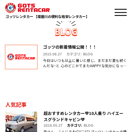
TOP
ベンツ
ゴッツレンタカー 【寝屋川の便利な格安レンタカー】
ゴッツの新着情報公開！！！
2015.08.27
カテゴリ:
BLOG
今日はいつも以上に暑いと感じ、まだまだ夏も続く
んだな~と 心のどこかでまたHAPPYな気分になって
いるゴッツの岩本です。ww でも今日は本当に暑か
ったですねm(__).....
人気記事
超おすすめレンタカー💛10人乗り ハイエー
スグランドキャビン💛
2018.05.27
カテゴリ:
BLOG
皆さん、こんにちわ(*^▽^*) ゴッツレンタカーの穐