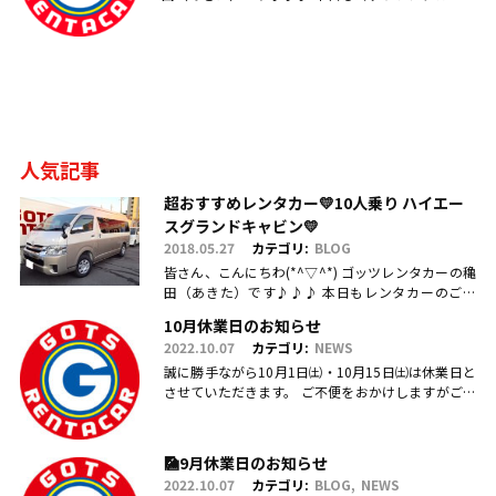
ご利用・ご来店・お問合せ頂き、誠にありがとうご
ざいます(^_-).....
人気記事
超おすすめレンタカー💛10人乗り ハイエー
スグランドキャビン💛
2018.05.27
カテゴリ:
BLOG
皆さん、こんにちわ(*^▽^*) ゴッツレンタカーの穐
田（あきた）です♪♪♪ 本日もレンタカーのご利
用・ご予約、お問合せ、ご来店頂きまして、誠にあ
10月休業日のお知らせ
りがとうございます(.....
2022.10.07
カテゴリ:
NEWS
誠に勝手ながら10月1日㈯・10月15日㈯は休業日と
させていただきます。 ご不便をおかけしますがご理
解のほどお願い申し上げます。
🎑9月休業日のお知らせ
2022.10.07
カテゴリ:
BLOG
NEWS