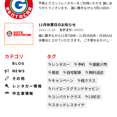
平素よりゴッツレンタカーをご利用いただき 誠にあ
りがとうございます。 誠に勝手ながら 9月13日㈫・
17日㈯営業を臨時休業、 引き続き毎週日曜日を定休
日とさせていただ.....
11月休業日のお知らせ
2022.11.04
カテゴリ:
NEWS
誠に勝手ながら11月7日㈪・11月28日㈪・29日㈫は
休業日とさせていただきます。 ご不便をおかけしま
すがご理解のほどお願い申し上げます。
カテゴリ
タグ
BLOG
レンタカー
予約
寝屋川市
NEWS
格安
自宅配車
無料送迎
その他
キャンペーン
軽クラス
レンタカー情報
ハイエースグランドキャビン
中古車情報
コンパクトクラス
LINE＠
スタッドレスタイヤ