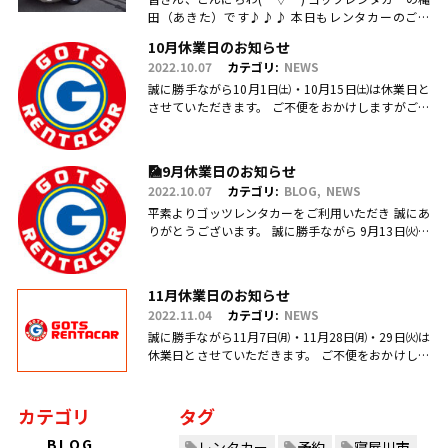
田（あきた）です♪♪♪ 本日もレンタカーのご利
用・ご予約、お問合せ、ご来店頂きまして、誠にあ
10月休業日のお知らせ
りがとうございます(.....
2022.10.07
カテゴリ:
NEWS
誠に勝手ながら10月1日㈯・10月15日㈯は休業日と
させていただきます。 ご不便をおかけしますがご理
解のほどお願い申し上げます。
🎑9月休業日のお知らせ
2022.10.07
カテゴリ:
BLOG
NEWS
平素よりゴッツレンタカーをご利用いただき 誠にあ
りがとうございます。 誠に勝手ながら 9月13日㈫・
17日㈯営業を臨時休業、 引き続き毎週日曜日を定休
日とさせていただ.....
11月休業日のお知らせ
2022.11.04
カテゴリ:
NEWS
誠に勝手ながら11月7日㈪・11月28日㈪・29日㈫は
休業日とさせていただきます。 ご不便をおかけしま
すがご理解のほどお願い申し上げます。
カテゴリ
タグ
BLOG
レンタカー
予約
寝屋川市