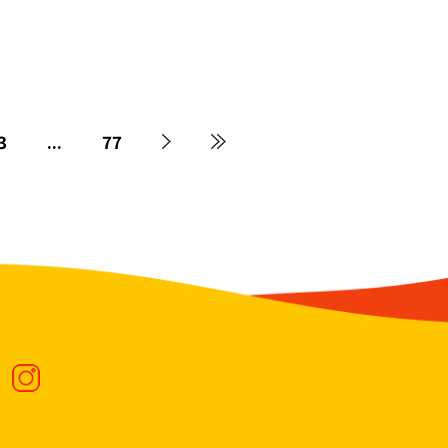
3
...
77