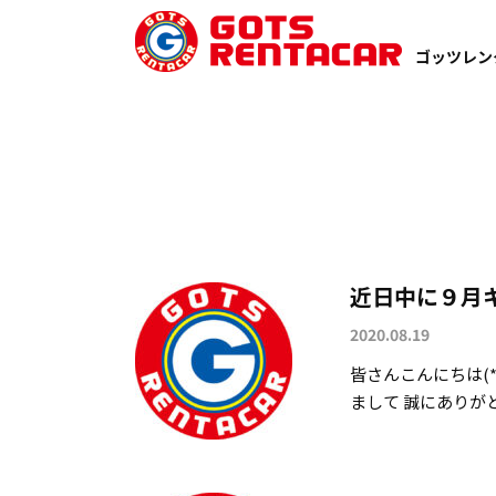
TOP
自宅配車
ゴッツレン
近日中に９月
2020.08.19
皆さんこんにちは(*
まして 誠にありがとう