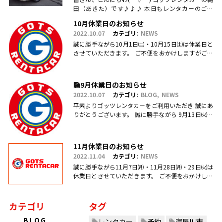
田（あきた）です♪♪♪ 本日もレンタカーのご利
用・ご予約、お問合せ、ご来店頂きまして、誠にあ
10月休業日のお知らせ
りがとうございます(.....
2022.10.07
カテゴリ:
NEWS
誠に勝手ながら10月1日㈯・10月15日㈯は休業日と
させていただきます。 ご不便をおかけしますがご理
解のほどお願い申し上げます。
🎑9月休業日のお知らせ
2022.10.07
カテゴリ:
BLOG
NEWS
平素よりゴッツレンタカーをご利用いただき 誠にあ
りがとうございます。 誠に勝手ながら 9月13日㈫・
17日㈯営業を臨時休業、 引き続き毎週日曜日を定休
日とさせていただ.....
11月休業日のお知らせ
2022.11.04
カテゴリ:
NEWS
誠に勝手ながら11月7日㈪・11月28日㈪・29日㈫は
休業日とさせていただきます。 ご不便をおかけしま
すがご理解のほどお願い申し上げます。
カテゴリ
タグ
BLOG
レンタカー
予約
寝屋川市