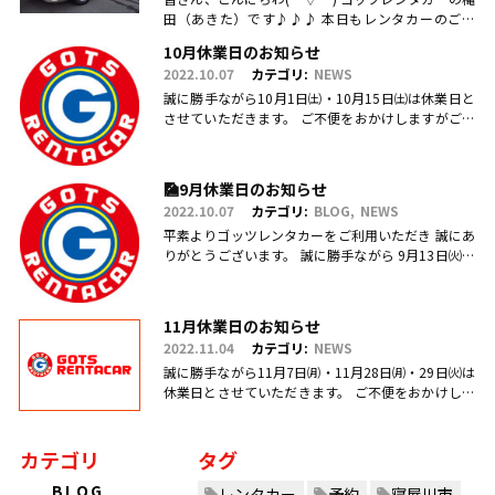
田（あきた）です♪♪♪ 本日もレンタカーのご利
用・ご予約、お問合せ、ご来店頂きまして、誠にあ
10月休業日のお知らせ
りがとうございます(.....
2022.10.07
カテゴリ:
NEWS
誠に勝手ながら10月1日㈯・10月15日㈯は休業日と
させていただきます。 ご不便をおかけしますがご理
解のほどお願い申し上げます。
🎑9月休業日のお知らせ
2022.10.07
カテゴリ:
BLOG
NEWS
平素よりゴッツレンタカーをご利用いただき 誠にあ
りがとうございます。 誠に勝手ながら 9月13日㈫・
17日㈯営業を臨時休業、 引き続き毎週日曜日を定休
日とさせていただ.....
11月休業日のお知らせ
2022.11.04
カテゴリ:
NEWS
誠に勝手ながら11月7日㈪・11月28日㈪・29日㈫は
休業日とさせていただきます。 ご不便をおかけしま
すがご理解のほどお願い申し上げます。
カテゴリ
タグ
BLOG
レンタカー
予約
寝屋川市