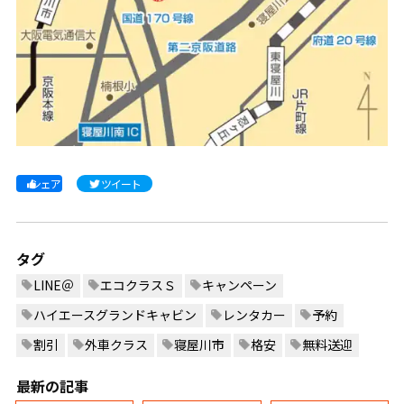
シェア
ツイート
タグ
LINE＠
エコクラスＳ
キャンペーン
ハイエースグランドキャビン
レンタカー
予約
割引
外車クラス
寝屋川市
格安
無料送迎
最新の記事