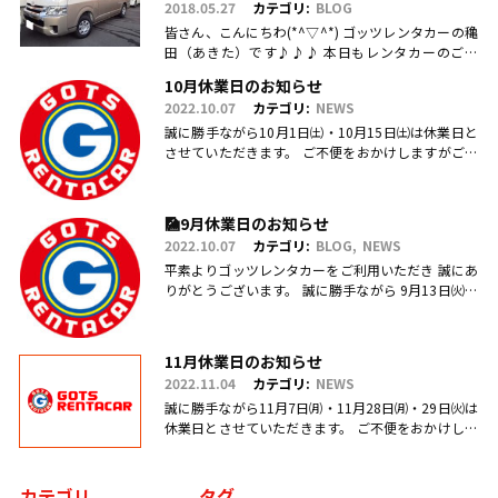
2018.05.27
カテゴリ:
BLOG
皆さん、こんにちわ(*^▽^*) ゴッツレンタカーの穐
田（あきた）です♪♪♪ 本日もレンタカーのご利
用・ご予約、お問合せ、ご来店頂きまして、誠にあ
10月休業日のお知らせ
りがとうございます(.....
2022.10.07
カテゴリ:
NEWS
誠に勝手ながら10月1日㈯・10月15日㈯は休業日と
させていただきます。 ご不便をおかけしますがご理
解のほどお願い申し上げます。
🎑9月休業日のお知らせ
2022.10.07
カテゴリ:
BLOG
NEWS
平素よりゴッツレンタカーをご利用いただき 誠にあ
りがとうございます。 誠に勝手ながら 9月13日㈫・
17日㈯営業を臨時休業、 引き続き毎週日曜日を定休
日とさせていただ.....
11月休業日のお知らせ
2022.11.04
カテゴリ:
NEWS
誠に勝手ながら11月7日㈪・11月28日㈪・29日㈫は
休業日とさせていただきます。 ご不便をおかけしま
すがご理解のほどお願い申し上げます。
カテゴリ
タグ