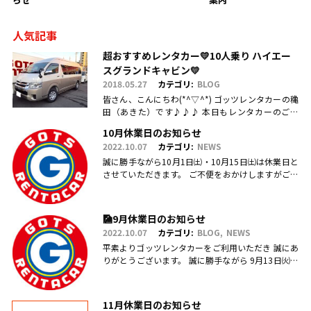
人気記事
超おすすめレンタカー💛10人乗り ハイエー
スグランドキャビン💛
2018.05.27
カテゴリ:
BLOG
皆さん、こんにちわ(*^▽^*) ゴッツレンタカーの穐
田（あきた）です♪♪♪ 本日もレンタカーのご利
用・ご予約、お問合せ、ご来店頂きまして、誠にあ
10月休業日のお知らせ
りがとうございます(.....
2022.10.07
カテゴリ:
NEWS
誠に勝手ながら10月1日㈯・10月15日㈯は休業日と
させていただきます。 ご不便をおかけしますがご理
解のほどお願い申し上げます。
🎑9月休業日のお知らせ
2022.10.07
カテゴリ:
BLOG
NEWS
平素よりゴッツレンタカーをご利用いただき 誠にあ
りがとうございます。 誠に勝手ながら 9月13日㈫・
17日㈯営業を臨時休業、 引き続き毎週日曜日を定休
日とさせていただ.....
11月休業日のお知らせ