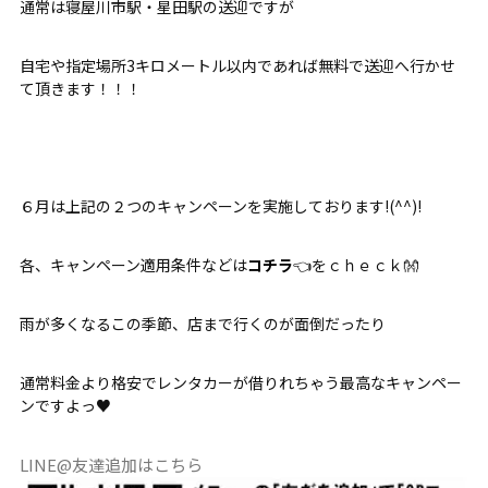
通常は寝屋川市駅・星田駅の送迎ですが
自宅や指定場所3キロメートル以内であれば無料で送迎へ行かせ
て頂きます！！！
６月は上記の２つのキャンペーンを実施しております!(^^)!
各、キャンペーン適用条件などは
コチラ
👈をｃｈｅｃｋ👐
雨が多くなるこの季節、店まで行くのが面倒だったり
通常料金より格安でレンタカーが借りれちゃう最高なキャンペー
ンですよっ♥
LINE@友達追加はこちら