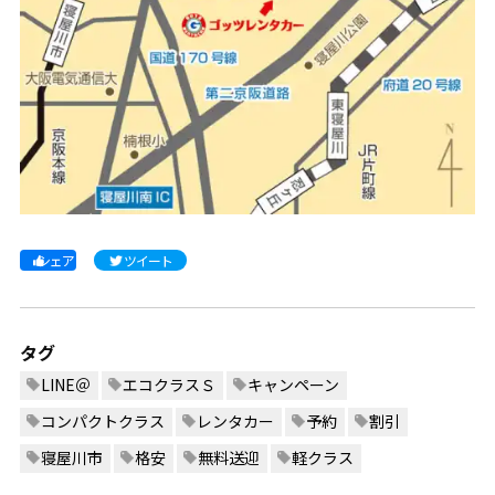
シェア
ツイート
タグ
LINE＠
エコクラスＳ
キャンペーン
コンパクトクラス
レンタカー
予約
割引
寝屋川市
格安
無料送迎
軽クラス