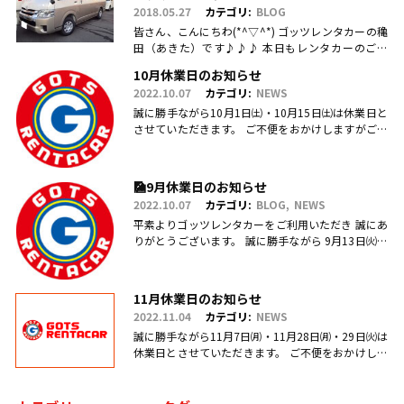
2018.05.27
カテゴリ:
BLOG
皆さん、こんにちわ(*^▽^*) ゴッツレンタカーの穐
田（あきた）です♪♪♪ 本日もレンタカーのご利
用・ご予約、お問合せ、ご来店頂きまして、誠にあ
10月休業日のお知らせ
りがとうございます(.....
2022.10.07
カテゴリ:
NEWS
誠に勝手ながら10月1日㈯・10月15日㈯は休業日と
させていただきます。 ご不便をおかけしますがご理
解のほどお願い申し上げます。
🎑9月休業日のお知らせ
2022.10.07
カテゴリ:
BLOG
NEWS
平素よりゴッツレンタカーをご利用いただき 誠にあ
りがとうございます。 誠に勝手ながら 9月13日㈫・
17日㈯営業を臨時休業、 引き続き毎週日曜日を定休
日とさせていただ.....
11月休業日のお知らせ
2022.11.04
カテゴリ:
NEWS
誠に勝手ながら11月7日㈪・11月28日㈪・29日㈫は
休業日とさせていただきます。 ご不便をおかけしま
すがご理解のほどお願い申し上げます。