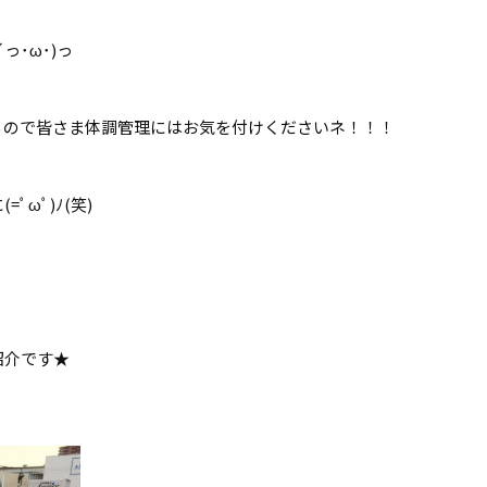
･ω･)っ
るので皆さま体調管理にはお気を付けくださいネ！！！
ωﾟ)ﾉ(笑)
紹介です★