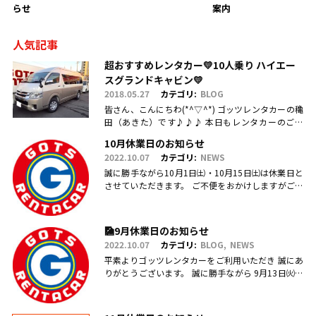
らせ
案内
人気記事
超おすすめレンタカー💛10人乗り ハイエー
スグランドキャビン💛
2018.05.27
カテゴリ:
BLOG
皆さん、こんにちわ(*^▽^*) ゴッツレンタカーの穐
田（あきた）です♪♪♪ 本日もレンタカーのご利
用・ご予約、お問合せ、ご来店頂きまして、誠にあ
10月休業日のお知らせ
りがとうございます(.....
2022.10.07
カテゴリ:
NEWS
誠に勝手ながら10月1日㈯・10月15日㈯は休業日と
させていただきます。 ご不便をおかけしますがご理
解のほどお願い申し上げます。
🎑9月休業日のお知らせ
2022.10.07
カテゴリ:
BLOG
NEWS
平素よりゴッツレンタカーをご利用いただき 誠にあ
りがとうございます。 誠に勝手ながら 9月13日㈫・
17日㈯営業を臨時休業、 引き続き毎週日曜日を定休
日とさせていただ.....