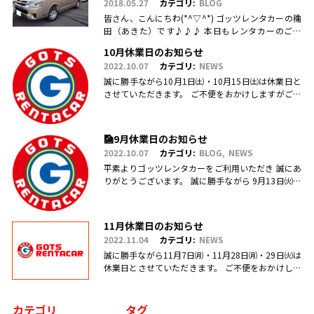
2018.05.27
カテゴリ:
BLOG
皆さん、こんにちわ(*^▽^*) ゴッツレンタカーの穐
田（あきた）です♪♪♪ 本日もレンタカーのご利
用・ご予約、お問合せ、ご来店頂きまして、誠にあ
10月休業日のお知らせ
りがとうございます(.....
2022.10.07
カテゴリ:
NEWS
誠に勝手ながら10月1日㈯・10月15日㈯は休業日と
させていただきます。 ご不便をおかけしますがご理
解のほどお願い申し上げます。
🎑9月休業日のお知らせ
2022.10.07
カテゴリ:
BLOG
NEWS
平素よりゴッツレンタカーをご利用いただき 誠にあ
りがとうございます。 誠に勝手ながら 9月13日㈫・
17日㈯営業を臨時休業、 引き続き毎週日曜日を定休
日とさせていただ.....
11月休業日のお知らせ
2022.11.04
カテゴリ:
NEWS
誠に勝手ながら11月7日㈪・11月28日㈪・29日㈫は
休業日とさせていただきます。 ご不便をおかけしま
すがご理解のほどお願い申し上げます。
カテゴリ
タグ