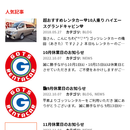
人気記事
超おすすめレンタカー💛10人乗り ハイエー
スグランドキャビン💛
2018.05.27
カテゴリ:
BLOG
皆さん、こんにちわ(*^▽^*) ゴッツレンタカーの穐
田（あきた）です♪♪♪ 本日もレンタカーのご利
用・ご予約、お問合せ、ご来店頂きまして、誠にあ
10月休業日のお知らせ
りがとうございます(.....
2022.10.07
カテゴリ:
NEWS
誠に勝手ながら10月1日㈯・10月15日㈯は休業日と
させていただきます。 ご不便をおかけしますがご理
解のほどお願い申し上げます。
🎑9月休業日のお知らせ
2022.10.07
カテゴリ:
BLOG
NEWS
平素よりゴッツレンタカーをご利用いただき 誠にあ
りがとうございます。 誠に勝手ながら 9月13日㈫・
17日㈯営業を臨時休業、 引き続き毎週日曜日を定休
日とさせていただ.....
11月休業日のお知らせ
2022.11.04
カテゴリ:
NEWS