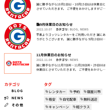
誠に勝手ながら10月1日㈯・10月15日㈯は休業日と
させていただきます。 ご不便をおかけしますがご理
解のほどお願い申し上げます。
🎑9月休業日のお知らせ
2022.10.07
カテゴリ:
BLOG
NEWS
平素よりゴッツレンタカーをご利用いただき 誠にあ
りがとうございます。 誠に勝手ながら 9月13日㈫・
17日㈯営業を臨時休業、 引き続き毎週日曜日を定休
日とさせていただ.....
11月休業日のお知らせ
2022.11.04
カテゴリ:
NEWS
誠に勝手ながら11月7日㈪・11月28日㈪・29日㈫は
休業日とさせていただきます。 ご不便をおかけしま
すがご理解のほどお願い申し上げます。
カテゴリ
タグ
BLOG
レンタカー
予約
寝屋川市
NEWS
格安
自宅配車
無料送迎
その他
キャンペーン
軽クラス