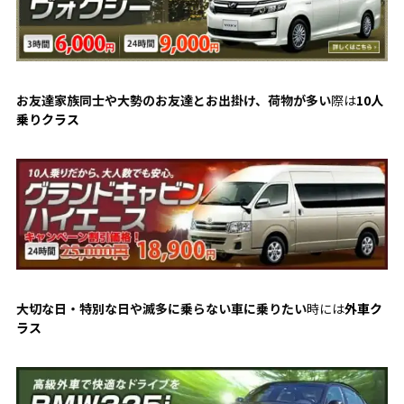
お友達家族同士や大勢のお友達とお出掛け、荷物が多い
際は
10人
乗りクラス
大切な日・特別な日や滅多に乗らない車に乗りたい
時には
外車ク
ラス