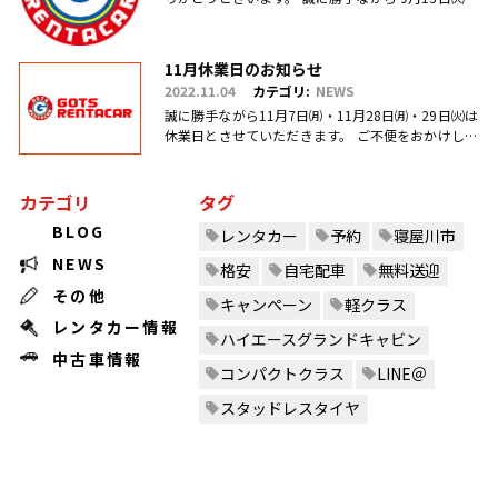
17日㈯営業を臨時休業、 引き続き毎週日曜日を定休
日とさせていただ.....
11月休業日のお知らせ
2022.11.04
カテゴリ:
NEWS
誠に勝手ながら11月7日㈪・11月28日㈪・29日㈫は
休業日とさせていただきます。 ご不便をおかけしま
すがご理解のほどお願い申し上げます。
カテゴリ
タグ
BLOG
レンタカー
予約
寝屋川市
NEWS
格安
自宅配車
無料送迎
その他
キャンペーン
軽クラス
レンタカー情報
ハイエースグランドキャビン
中古車情報
コンパクトクラス
LINE＠
スタッドレスタイヤ