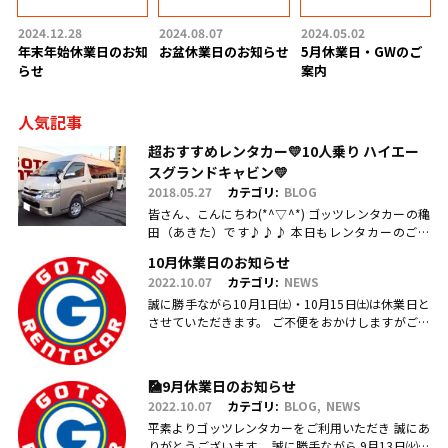
2024.12.28
2024.08.07
2024.05.02
年末年始休業日のお知
お盆休業日のお知らせ
5月休業日・GWのご
らせ
案内
人気記事
超おすすめレンタカー💛10人乗り ハイエー
スグランドキャビン💛
2018.05.27
カテゴリ:
BLOG
皆さん、こんにちわ(*^▽^*) ゴッツレンタカーの穐
田（あきた）です♪♪♪ 本日もレンタカーのご利
用・ご予約、お問合せ、ご来店頂きまして、誠にあ
10月休業日のお知らせ
りがとうございます(.....
2022.10.07
カテゴリ:
NEWS
誠に勝手ながら10月1日㈯・10月15日㈯は休業日と
させていただきます。 ご不便をおかけしますがご理
解のほどお願い申し上げます。
🎑9月休業日のお知らせ
2022.10.07
カテゴリ:
BLOG
NEWS
平素よりゴッツレンタカーをご利用いただき 誠にあ
りがとうございます。 誠に勝手ながら 9月13日㈫・