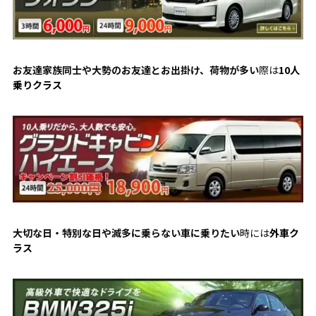
お友達家族同士や大勢のお友達とお出掛け、荷物が多い
際は
10人
乗りクラス
大切な日・特別な日や滅多に乗らない車に乗りたい
時には
外車ク
ラス