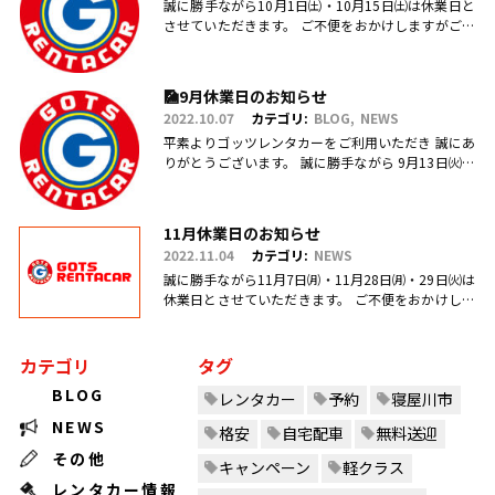
誠に勝手ながら10月1日㈯・10月15日㈯は休業日と
させていただきます。 ご不便をおかけしますがご理
解のほどお願い申し上げます。
🎑9月休業日のお知らせ
2022.10.07
カテゴリ:
BLOG
NEWS
平素よりゴッツレンタカーをご利用いただき 誠にあ
りがとうございます。 誠に勝手ながら 9月13日㈫・
17日㈯営業を臨時休業、 引き続き毎週日曜日を定休
日とさせていただ.....
11月休業日のお知らせ
2022.11.04
カテゴリ:
NEWS
誠に勝手ながら11月7日㈪・11月28日㈪・29日㈫は
休業日とさせていただきます。 ご不便をおかけしま
すがご理解のほどお願い申し上げます。
カテゴリ
タグ
BLOG
レンタカー
予約
寝屋川市
NEWS
格安
自宅配車
無料送迎
その他
キャンペーン
軽クラス
レンタカー情報