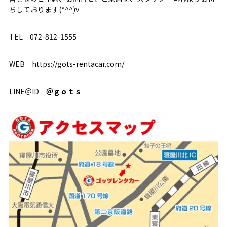
ちしております(*^^)v
TEL 072-812-1555
WEB
https://gots-rentacar.com/
LINE＠ID
＠ｇｏｔｓ