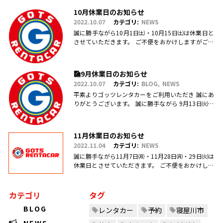
用・ご予約、お問合せ、ご来店頂きまして、誠にあ
10月休業日のお知らせ
りがとうございます(.....
2022.10.07
カテゴリ:
NEWS
誠に勝手ながら10月1日㈯・10月15日㈯は休業日と
させていただきます。 ご不便をおかけしますがご理
解のほどお願い申し上げます。
🎑9月休業日のお知らせ
2022.10.07
カテゴリ:
BLOG
NEWS
平素よりゴッツレンタカーをご利用いただき 誠にあ
りがとうございます。 誠に勝手ながら 9月13日㈫・
17日㈯営業を臨時休業、 引き続き毎週日曜日を定休
日とさせていただ.....
11月休業日のお知らせ
2022.11.04
カテゴリ:
NEWS
誠に勝手ながら11月7日㈪・11月28日㈪・29日㈫は
休業日とさせていただきます。 ご不便をおかけしま
すがご理解のほどお願い申し上げます。
カテゴリ
タグ
BLOG
レンタカー
予約
寝屋川市
NEWS