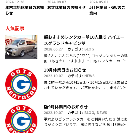
2024.12.28
2024.08.07
2024.05.02
年末年始休業日のお知
お盆休業日のお知らせ
5月休業日・GWのご
らせ
案内
人気記事
超おすすめレンタカー💛10人乗り ハイエー
スグランドキャビン💛
2018.05.27
カテゴリ:
BLOG
皆さん、こんにちわ(*^▽^*) ゴッツレンタカーの穐
田（あきた）です♪♪♪ 本日もレンタカーのご利
用・ご予約、お問合せ、ご来店頂きまして、誠にあ
10月休業日のお知らせ
りがとうございます(.....
2022.10.07
カテゴリ:
NEWS
誠に勝手ながら10月1日㈯・10月15日㈯は休業日と
させていただきます。 ご不便をおかけしますがご理
解のほどお願い申し上げます。
🎑9月休業日のお知らせ
2022.10.07
カテゴリ:
BLOG
NEWS
平素よりゴッツレンタカーをご利用いただき 誠にあ
りがとうございます。 誠に勝手ながら 9月13日㈫・
17日㈯営業を臨時休業、 引き続き毎週日曜日を定休