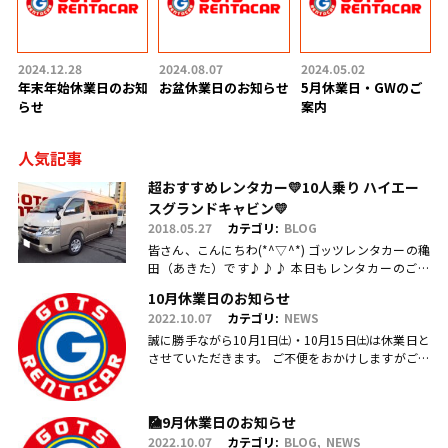
2024.12.28
2024.08.07
2024.05.02
年末年始休業日のお知
お盆休業日のお知らせ
5月休業日・GWのご
らせ
案内
人気記事
超おすすめレンタカー💛10人乗り ハイエー
スグランドキャビン💛
2018.05.27
カテゴリ:
BLOG
皆さん、こんにちわ(*^▽^*) ゴッツレンタカーの穐
田（あきた）です♪♪♪ 本日もレンタカーのご利
用・ご予約、お問合せ、ご来店頂きまして、誠にあ
10月休業日のお知らせ
りがとうございます(.....
2022.10.07
カテゴリ:
NEWS
誠に勝手ながら10月1日㈯・10月15日㈯は休業日と
させていただきます。 ご不便をおかけしますがご理
解のほどお願い申し上げます。
🎑9月休業日のお知らせ
2022.10.07
カテゴリ:
BLOG
NEWS