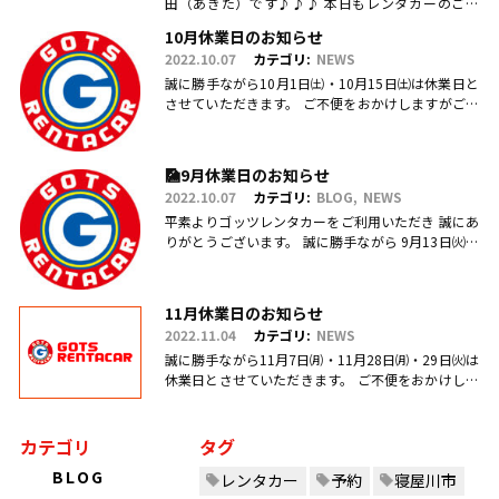
田（あきた）です♪♪♪ 本日もレンタカーのご利
用・ご予約、お問合せ、ご来店頂きまして、誠にあ
10月休業日のお知らせ
りがとうございます(.....
2022.10.07
カテゴリ:
NEWS
誠に勝手ながら10月1日㈯・10月15日㈯は休業日と
させていただきます。 ご不便をおかけしますがご理
解のほどお願い申し上げます。
🎑9月休業日のお知らせ
2022.10.07
カテゴリ:
BLOG
NEWS
平素よりゴッツレンタカーをご利用いただき 誠にあ
りがとうございます。 誠に勝手ながら 9月13日㈫・
17日㈯営業を臨時休業、 引き続き毎週日曜日を定休
日とさせていただ.....
11月休業日のお知らせ
2022.11.04
カテゴリ:
NEWS
誠に勝手ながら11月7日㈪・11月28日㈪・29日㈫は
休業日とさせていただきます。 ご不便をおかけしま
すがご理解のほどお願い申し上げます。
カテゴリ
タグ
BLOG
レンタカー
予約
寝屋川市