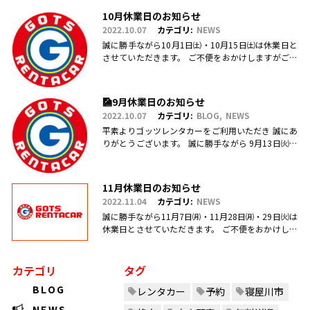
用・ご予約、お問合せ、ご来店頂きまして、誠にあ
10月休業日のお知らせ
りがとうございます(.....
2022.10.07
カテゴリ:
NEWS
誠に勝手ながら10月1日㈯・10月15日㈯は休業日と
させていただきます。 ご不便をおかけしますがご理
解のほどお願い申し上げます。
🎑9月休業日のお知らせ
2022.10.07
カテゴリ:
BLOG
NEWS
平素よりゴッツレンタカーをご利用いただき 誠にあ
りがとうございます。 誠に勝手ながら 9月13日㈫・
17日㈯営業を臨時休業、 引き続き毎週日曜日を定休
日とさせていただ.....
11月休業日のお知らせ
2022.11.04
カテゴリ:
NEWS
誠に勝手ながら11月7日㈪・11月28日㈪・29日㈫は
休業日とさせていただきます。 ご不便をおかけしま
すがご理解のほどお願い申し上げます。
カテゴリ
タグ
BLOG
レンタカー
予約
寝屋川市
NEWS