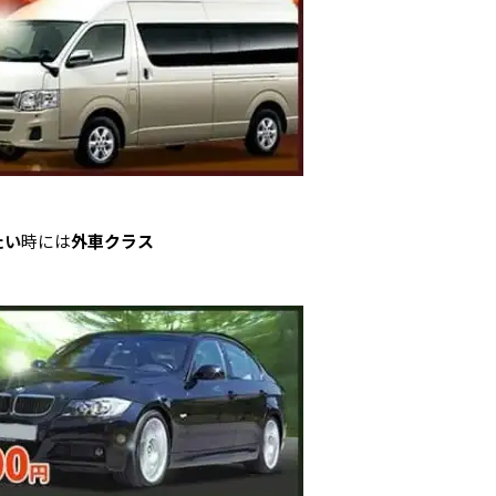
たい
時には
外車クラス