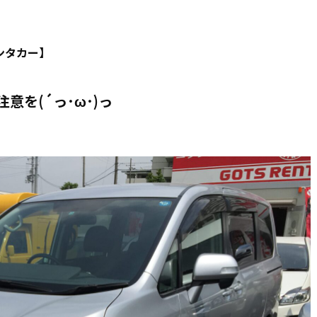
を(´っ･ω･)っ
ンタカー】
を(´っ･ω･)っ