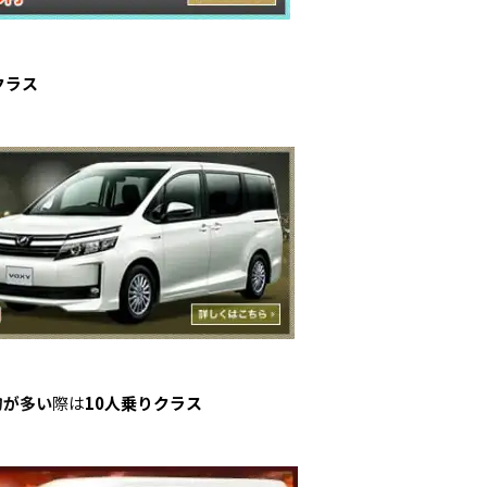
クラス
物が多い
際は
10人乗りクラス