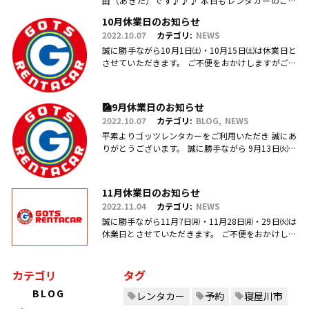
田（あきた）です♪♪♪ 本日もレンタカーのご利
用・ご予約、お問合せ、ご来店頂きまして、誠にあ
10月休業日のお知らせ
りがとうございます(.....
2022.10.07
カテゴリ:
NEWS
誠に勝手ながら10月1日㈯・10月15日㈯は休業日と
させていただきます。 ご不便をおかけしますがご理
解のほどお願い申し上げます。
🎑9月休業日のお知らせ
2022.10.07
カテゴリ:
BLOG
NEWS
平素よりゴッツレンタカーをご利用いただき 誠にあ
りがとうございます。 誠に勝手ながら 9月13日㈫・
17日㈯営業を臨時休業、 引き続き毎週日曜日を定休
日とさせていただ.....
11月休業日のお知らせ
2022.11.04
カテゴリ:
NEWS
誠に勝手ながら11月7日㈪・11月28日㈪・29日㈫は
休業日とさせていただきます。 ご不便をおかけしま
すがご理解のほどお願い申し上げます。
カテゴリ
タグ
BLOG
レンタカー
予約
寝屋川市