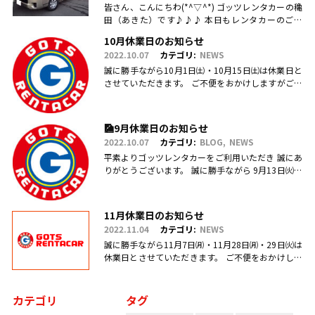
皆さん、こんにちわ(*^▽^*) ゴッツレンタカーの穐
田（あきた）です♪♪♪ 本日もレンタカーのご利
用・ご予約、お問合せ、ご来店頂きまして、誠にあ
10月休業日のお知らせ
りがとうございます(.....
2022.10.07
カテゴリ:
NEWS
誠に勝手ながら10月1日㈯・10月15日㈯は休業日と
させていただきます。 ご不便をおかけしますがご理
解のほどお願い申し上げます。
🎑9月休業日のお知らせ
2022.10.07
カテゴリ:
BLOG
NEWS
平素よりゴッツレンタカーをご利用いただき 誠にあ
りがとうございます。 誠に勝手ながら 9月13日㈫・
17日㈯営業を臨時休業、 引き続き毎週日曜日を定休
日とさせていただ.....
11月休業日のお知らせ
2022.11.04
カテゴリ:
NEWS
誠に勝手ながら11月7日㈪・11月28日㈪・29日㈫は
休業日とさせていただきます。 ご不便をおかけしま
すがご理解のほどお願い申し上げます。
カテゴリ
タグ