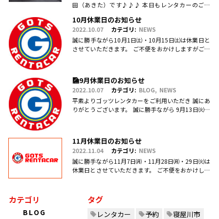
田（あきた）です♪♪♪ 本日もレンタカーのご利
用・ご予約、お問合せ、ご来店頂きまして、誠にあ
10月休業日のお知らせ
りがとうございます(.....
2022.10.07
カテゴリ:
NEWS
誠に勝手ながら10月1日㈯・10月15日㈯は休業日と
させていただきます。 ご不便をおかけしますがご理
解のほどお願い申し上げます。
🎑9月休業日のお知らせ
2022.10.07
カテゴリ:
BLOG
NEWS
平素よりゴッツレンタカーをご利用いただき 誠にあ
りがとうございます。 誠に勝手ながら 9月13日㈫・
17日㈯営業を臨時休業、 引き続き毎週日曜日を定休
日とさせていただ.....
11月休業日のお知らせ
2022.11.04
カテゴリ:
NEWS
誠に勝手ながら11月7日㈪・11月28日㈪・29日㈫は
休業日とさせていただきます。 ご不便をおかけしま
すがご理解のほどお願い申し上げます。
カテゴリ
タグ
BLOG
レンタカー
予約
寝屋川市