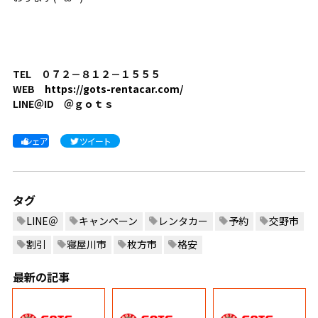
TEL ０７２－８１２－１５５５
WEB
https://gots-rentacar.com/
LINE＠ID ＠ｇｏｔｓ
シェア
ツイート
タグ
LINE＠
キャンペーン
レンタカー
予約
交野市
割引
寝屋川市
枚方市
格安
最新の記事