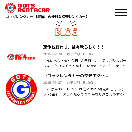
TOP
寝屋川のレンタカー
ゴッツレンタカー 【寝屋川の便利な格安レンタカー】
連休も終わり、益々秋らしく！！
2015.09.24
カテゴリ:
BLOG
こんにちわ・ω・ 今日は1日雨、、、ですがシルバー
ウィーク中はずっと晴れていたので良しとしましょ
う！！ 今日から連休が明けて、世間は仕事に学業が
☆ゴッツレンタカーの交通アクセ...
再開になりましたね☆ .....
2015.09.07
カテゴリ:
BLOG
こんばんわ！！ 本日は岩本がblog更新します(・
∀・) 最近、涼しくなってきてかなり過ごしやすくな
り、秋も近いな~と思いますが やけに雨が多いです
ね(T_T) 晴れ.....