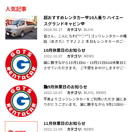
人気記事
超おすすめレンタカー💛10人乗り ハイエー
スグランドキャビン💛
2018.05.27
カテゴリ:
BLOG
皆さん、こんにちわ(*^▽^*) ゴッツレンタカーの穐
田（あきた）です♪♪♪ 本日もレンタカーのご利
用・ご予約、お問合せ、ご来店頂きまして、誠にあ
10月休業日のお知らせ
りがとうございます(.....
2022.10.07
カテゴリ:
NEWS
誠に勝手ながら10月1日㈯・10月15日㈯は休業日と
させていただきます。 ご不便をおかけしますがご理
解のほどお願い申し上げます。
🎑9月休業日のお知らせ
2022.10.07
カテゴリ:
BLOG
NEWS
平素よりゴッツレンタカーをご利用いただき 誠にあ
りがとうございます。 誠に勝手ながら 9月13日㈫・
17日㈯営業を臨時休業、 引き続き毎週日曜日を定休
日とさせていただ.....
11月休業日のお知らせ
2022.11.04
カテゴリ:
NEWS