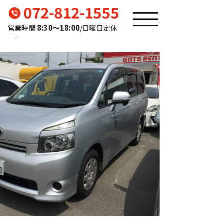
072-812-1555
ー✨ＧＷお車のご準備まだの方必見👀
Posts
8:30〜18:00
営業時間
/日曜日定休
navig
min-bpo