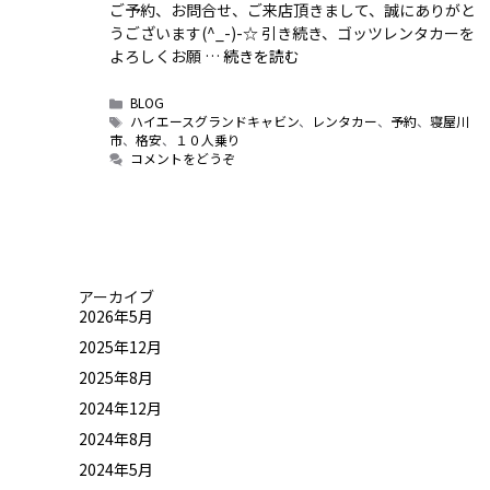
ご予約、お問合せ、ご来店頂きまして、誠にありがと
うございます(^_-)-☆ 引き続き、ゴッツレンタカーを
よろしくお願 …
続きを読む
カ
BLOG
テ
タ
ハイエースグランドキャビン
、
レンタカー
、
予約
、
寝屋川
ゴ
グ
市
、
格安
、
１０人乗り
リ
コメントをどうぞ
ー
アーカイブ
2026年5月
2025年12月
2025年8月
2024年12月
2024年8月
2024年5月