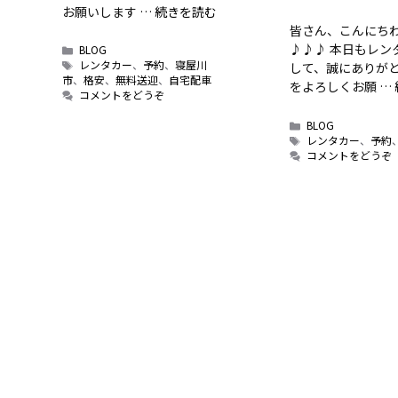
お願いします …
続きを読む
皆さん、こんにちわ
♪♪♪ 本日もレ
カ
BLOG
テ
タ
レンタカー
、
予約
、
寝屋川
して、誠にありがと
ゴ
グ
市
、
格安
、
無料送迎
、
自宅配車
をよろしくお願 …
リ
コメントをどうぞ
ー
カ
BLOG
テ
タ
レンタカー
、
予約
ゴ
グ
コメントをどうぞ
リ
ー