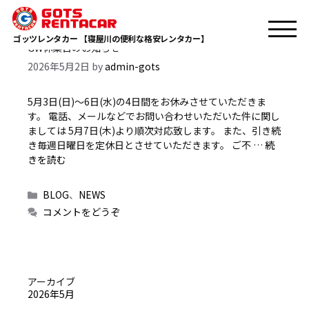
Monthly Archives: 5月 2026
ゴッツレンタカー 【寝屋川の便利な格安レンタカー】
GW休業日のお知らせ
2026年5月2日
by
admin-gots
5月3日(日)～6日(水)の4日間をお休みさせていただきま
す。 電話、メールなどでお問い合わせいただいた件に関し
ましては 5月7日(木)より順次対応致します。 また、引き続
き毎週日曜日を定休日とさせていただきます。 ご不 …
続
きを読む
カ
BLOG
、
NEWS
テ
コメントをどうぞ
ゴ
リ
ー
アーカイブ
2026年5月