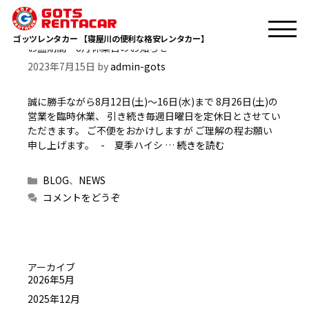
Monthly Archives: 7月 2023
ゴッツレンタカー 【寝屋川の便利な格安レンタカー】
お盆期間・8月休業日のお知らせ
2023年7月15日
by
admin-gots
誠に勝手ながら8月12日(土)～16日(水)まで 8月26日(土)の
営業を臨時休業、 引き続き毎週日曜日を定休日とさせてい
ただきます。 ご不便をおかけしますが ご理解の程お願い
申し上げます。 - 夏季ハイシ …
続きを読む
カ
BLOG
、
NEWS
テ
コメントをどうぞ
ゴ
リ
ー
アーカイブ
2026年5月
2025年12月