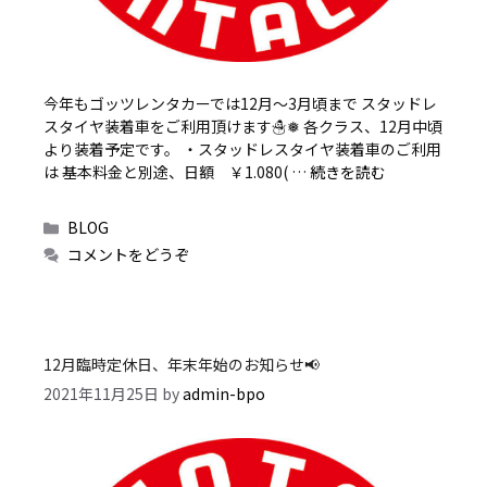
今年もゴッツレンタカーでは12月～3月頃まで スタッドレ
スタイヤ装着車をご利用頂けます☃❅ 各クラス、12月中頃
より装着予定です。 ・スタッドレスタイヤ装着車のご利用
は 基本料金と別途、日額 ￥1.080( …
続きを読む
カ
BLOG
テ
コメントをどうぞ
ゴ
リ
ー
12月臨時定休日、年末年始のお知らせ📢
2021年11月25日
by
admin-bpo